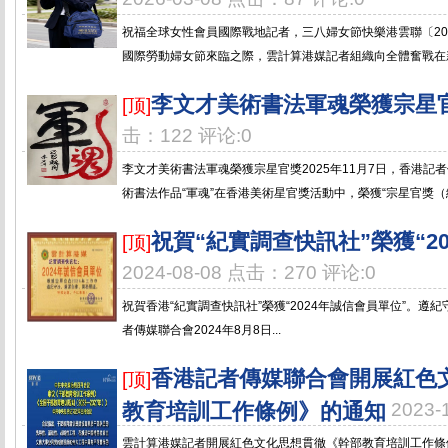
祝福全球女性會員國際戰地記者，三八婦女節快樂港雲聯〔2026
國際勞動婦女節來臨之際，雲計算港媒記者組織向全體奮戰在新
李文才美術書法軍魂榮獲宗星
[顶]
击：122 评论:0
李文才美術書法軍魂榮獲宗星官獎2025年11月7日，香港記
術書法作品“軍魂”在香港美術星官獎活動中，榮獲“宗星官獎（編號：X
祝賀“紀實調查快訊社”榮獲“2
[顶]
2024-08-08 点击：270 评论:0
祝賀香港“紀實調查快訊社”榮獲“2024年誠信會員單位”。
者傳媒聯合會2024年8月8日...
香港記者傳媒聯合會開展紅色
[顶]
教育培訓工作條例》的通知
2023
雲計算港媒記者開展紅色文化思想貫徹《幹部教育培訓工作條