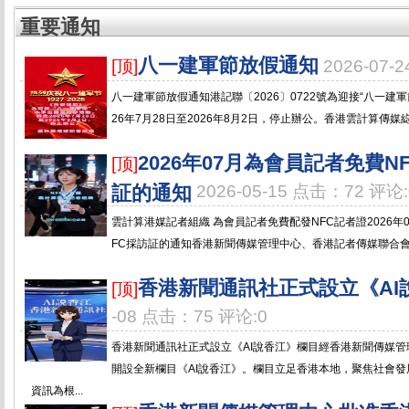
重要通知
八一建軍節放假通知
[顶]
2026-07-
八一建軍節放假通知港記聯〔2026〕0722號為迎接“八一建
26年7月28日至2026年8月2日，停止辦公。香港雲計算傳媒縂
2026年07月為會員記者免費N
[顶]
証的通知
2026-05-15 点击：72 评论:
雲計算港媒記者組織 為會員記者免費配發NFC記者證2026年
FC採訪証的通知香港新聞傳媒管理中心、香港記者傳媒聯合會免費
香港新聞通訊社正式設立《AI
[顶]
-08 点击：75 评论:0
香港新聞通訊社正式設立《AI說香江》欄目經香港新聞傳媒
開設全新欄目《AI說香江》。欄目立足香港本地，聚焦社會
資訊為根...