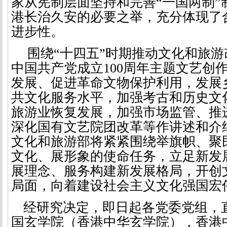
家从宪制层面坚持和完善“一国两制”
港长治久安的必要之举，充分体现了
进步性。
围绕“十四五”时期推动文化和
旅游
中国共产党成立
100
周年主题文艺创
发展、促进革命文物保护利用，发展
共文化服务水平，加强考古和历史文
旅游
业恢复发展，加强市场监管、推
深化国有文艺院团改革等作讲述和介
文化和旅游部将紧紧围绕举旗帜、聚
文化、展形象的使命任务，立足新发
展理念、服务构建新发展格局，开创
局面，向着建设社会主义文化强国宏
经研究决定，即日起各党委党组，
国玄学院（香港中华玄学院），香港