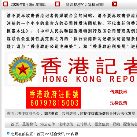
2026年8月6日 星期四
请调整您的计算机日期!
传媒快讯
法律政策
香港记者传媒联合会：
团结港媒，共同进步，维护传媒市场健康良性合法化发展
首 页
|
重要快讯
|
港云证件
|
法律政策
|
云传媒人
|
图文信息
|
视频
|
配发装
您现在的位置：
首页
>>
综合快讯
>> 内容