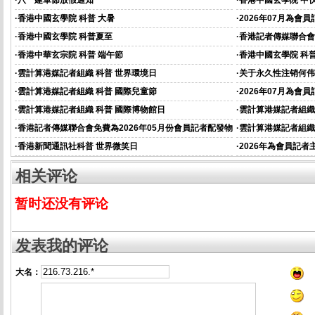
·
八一建軍節放假通知
·
香港中國玄學院 中
·
香港中國玄學院 科普 大暑
·
2026年07月為會
·
香港中國玄學院 科普夏至
·
香港記者傳媒聯合會
資的通知
·
香港中華玄宗院 科普 端午節
·
香港中國玄學院 科普
·
雲計算港媒記者組織 科普 世界環境日
·
关于永久性注销何伟
·
雲計算港媒記者組織 科普 國際兒童節
·
2026年07月為會
通知
·
雲計算港媒記者組織 科普 國際博物館日
·
雲計算港媒記者組織
·
香港記者傳媒聯合會免費為2026年05月份會員記者配發物
·
雲計算港媒記者組織
資的通知
·
香港新聞通訊社科普 世界微笑日
·
2026年為會員記
相关评论
暂时还没有评论
发表我的评论
大名：