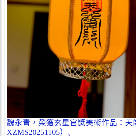
魏永青，榮獲玄星官獎美術作品：天
XZMS20251105
）
。