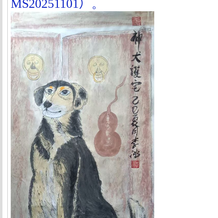
MS20251101
）
。