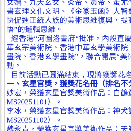
女媧、九天玄女、炎帝、黃帝、蚩尤
書玄理文化文明、《金篆玉函》大智
快促進正統人族的美術思維復興，提
悟”的邏輯思維。
經香港“河圖洛書府“批准，內設直
華玄宗美術院、香港中華玄學美術院
畫院、香港玄學畫院”，聯合開展“美
動。
目前活動已圓滿結束，現將獲獎花
一、玄星官獎，獲獎花名冊（排名不
妙宏，榮獲玄星官獎美術作品：白鶴
MS20251101
）。
李冰，榮獲玄星官獎美術作品：神犬
MS20251102
）。
魏永青
，榮獲玄星官獎美術作品：天