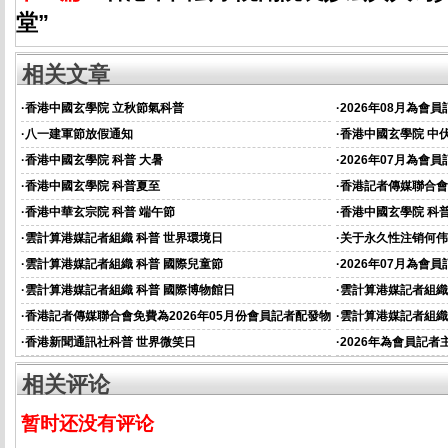
堂”
相关文章
·
香港中國玄學院 立秋節氣科普
·
2026年08月為會
·
八一建軍節放假通知
·
香港中國玄學院 中
·
香港中國玄學院 科普 大暑
·
2026年07月為會
·
香港中國玄學院 科普夏至
·
香港記者傳媒聯合會
資的通知
·
香港中華玄宗院 科普 端午節
·
香港中國玄學院 科普
·
雲計算港媒記者組織 科普 世界環境日
·
关于永久性注销何伟
·
雲計算港媒記者組織 科普 國際兒童節
·
2026年07月為會
通知
·
雲計算港媒記者組織 科普 國際博物館日
·
雲計算港媒記者組織
·
香港記者傳媒聯合會免費為2026年05月份會員記者配發物
·
雲計算港媒記者組織
資的通知
·
香港新聞通訊社科普 世界微笑日
·
2026年為會員記
相关评论
暂时还没有评论