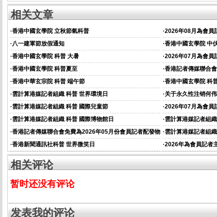
相关文章
·
香港中國玄學院 立秋節氣科普
·
2026年08月為會
·
八一建軍節放假通知
·
香港中國玄學院 中
·
香港中國玄學院 科普 大暑
·
2026年07月為會
·
香港中國玄學院 科普夏至
·
香港記者傳媒聯合會
資的通知
·
香港中華玄宗院 科普 端午節
·
香港中國玄學院 科普
·
雲計算港媒記者組織 科普 世界環境日
·
关于永久性注销何伟
·
雲計算港媒記者組織 科普 國際兒童節
·
2026年07月為會
通知
·
雲計算港媒記者組織 科普 國際博物館日
·
雲計算港媒記者組織
·
香港記者傳媒聯合會免費為2026年05月份會員記者配發物
·
雲計算港媒記者組織
資的通知
·
香港新聞通訊社科普 世界微笑日
·
2026年為會員記
相关评论
暂时还没有评论
发表我的评论