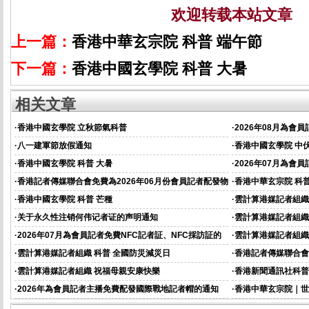
欢迎转载本站文章
上一篇：
香港中華玄宗院 科普 端午節
下一篇：
香港中國玄學院 科普 大暑
相关文章
·
香港中國玄學院 立秋節氣科普
·
2026年08月為會
·
八一建軍節放假通知
·
香港中國玄學院 中
·
香港中國玄學院 科普 大暑
·
2026年07月為會
·
香港記者傳媒聯合會免費為2026年06月份會員記者配發物
·
香港中華玄宗院 科普
資的通知
·
香港中國玄學院 科普 芒種
·
雲計算港媒記者組織
·
关于永久性注销何伟记者证的声明通知
·
雲計算港媒記者組織
·
2026年07月為會員記者免費NFC記者証、NFC採訪証的
·
雲計算港媒記者組織
通知
·
雲計算港媒記者組織 科普 全國防災減災日
·
香港記者傳媒聯合會
資的通知
·
雲計算港媒記者組織 祝福母親安康快樂
·
香港新聞通訊社科普
·
2026年為會員記者主播免費配發國際戰地記者帽的通知
·
香港中華玄宗院｜世