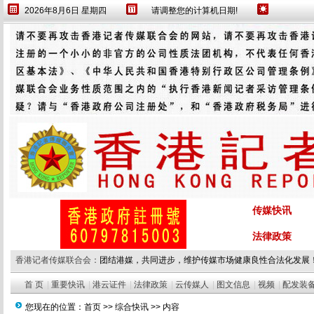
2026年8月6日 星期四
请调整您的计算机日期!
传媒快讯
法律政策
香港记者传媒联合会：
团结港媒，共同进步，维护传媒市场健康良性合法化发展
首 页
|
重要快讯
|
港云证件
|
法律政策
|
云传媒人
|
图文信息
|
视频
|
配发装
您现在的位置：
首页
>>
综合快讯
>> 内容