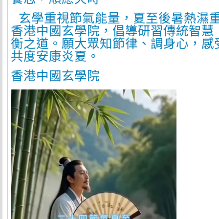
玄學重視節氣能量，夏至後暑熱濕
香港中國玄學院，倡導研習傳統智慧
衡之道。願大眾知節律、調身心，感
共度安康炎夏。
香港中國玄學院